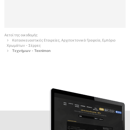
Αετοί της οικοδομής
Κατασκευαστικές Εταιρείες, Αρχιτεκτονικά Γραφεία, Εμπόριο
Χρωμάτων - Σέρρες
Τεχνήμων - Texnimon