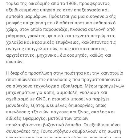
τομέα της οικοδομής από το 1968, προσφέροντας
εξειδικευμένες υπηρεσίες στην επεξεργασία και
εμπορία μαρμάρων. Πρόκειται για μια οικογενειακής
μορφής επιχείρηση που διαθέτει πρότυπο εκθεσιακό
χώρο, στον οποίο παρουσιάζει πλούσια συλλογή από
μάρμαρα, γρανίτες, φυσικά και τεχνητά πετρώματα,
χαλαζία και κεραμικές επιφάνειες, καλύπτοντας τις
ανάγκες επαγγελματιών, όπως κατασκευαστές,
αρχιτέκτονες, μηχανικοί, διακοσμητές, καθώς και
ιδιωτών.
Η διαρκής προσήλωση στην ποιότητα και την καινοτομία
αποτυπώνεται στις επενδύσεις που πραγματοποιούνται
σε σύγχρονο τεχνολογικό εξοπλισμό. Μέσω προηγμένων
μηχανημάτων για κοπή, αμμοβολή, γυάλισμα και
σχεδιασμό με CNC, η εταιρεία μπορεί να παρέχει
μοναδικές, εξατομικευμένες δημιουργίες, όπως
επενδύσεις τζακιών, πάγκους κουζίνας, σκάλες και
ειδικές εφαρμογές, μεταξύ των οποίων
περιλαμβάνονται βυζαντινά δάπεδα. Οι εξειδικευμένοι
συνεργάτες της Τουτουτζόγλου συμβάλλουν στη σωστή
εγκατάσταση και στην παροχή πλήρων υπηρεσιών, που