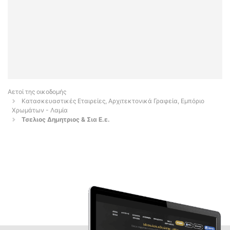
Αετοί της οικοδομής
Κατασκευαστικές Εταιρείες, Αρχιτεκτονικά Γραφεία, Εμπόριο
Χρωμάτων - Λαμία
Τσελιος Δημητριος & Σια Ε.ε.