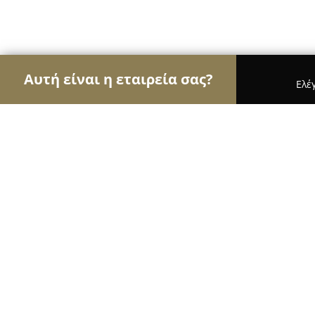
Αυτή είναι η εταιρεία σας?
Ελέ
Αετοί της οικοδομής
Κατασκευαστικές Εταιρείες
ΤΣΙΠΗΣ Κατασκευαστική
8.5
(6)
Περιστέρι, Λακεδαίμονος 41