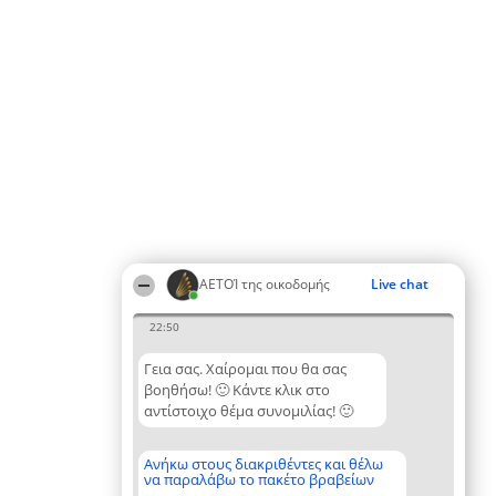
ΑΕΤΟΊ της οικοδομής
Live chat
22:50
Γεια σας. Χαίρομαι που θα σας
βοηθήσω! 🙂 Κάντε κλικ στο
αντίστοιχο θέμα συνομιλίας! 🙂
Ανήκω στους διακριθέντες και θέλω
να παραλάβω το πακέτο βραβείων