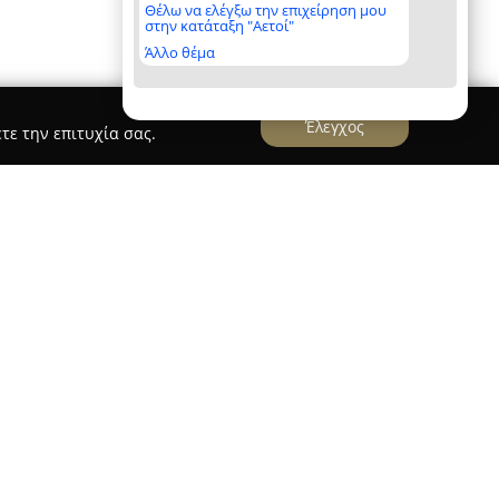
Θέλω να ελέγξω την επιχείρηση μου
στην κατάταξη "Αετοί"
Άλλο θέμα
Έλεγχος
τε την επιτυχία σας.
ΗΣ Κατασκευαστική
στική
, με κύρια έδρα το Περιστέρι, διακρίνεται
ργασιών χάρη στη δυναμική της παρουσία και το
πηρεσιών που προσφέρει. Με πολυετή εμπειρία
ενο, η επιχείρηση έχει εδραιώσει τη φήμη της
ιότητα των υλοποιήσεών της.
εριλαμβάνει μεταλλικές και αλουμινοκατασκευές,