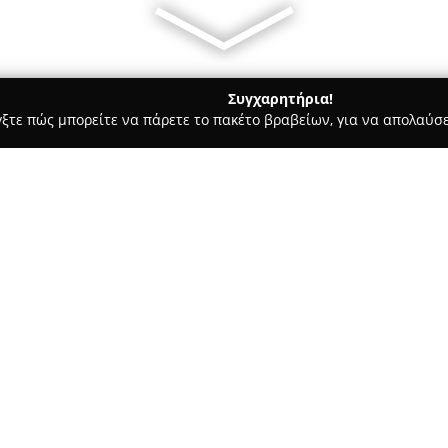
Συγχαρητήρια!
γξτε πώς μπορείτε να πάρετε το πακέτο βραβείων, για να απολαύσε
, Αρχιτεκτονικά Γραφεία, Εμπόριο Χρωμάτων - Περιστέρι
ΤΣΙΠ
Σχετικά με την εταιρεία:
Η εταιρεία
ΤΣΙΠΗΣ Κατασκευα
στον τομέα των οικοδομικών ε
ευρύ φάσμα εξειδικευμένων υ
και εκτενή γνώση στο αντικείμ
για την αξιοπιστία και την πο
Το αντικείμενο εργασιών της π