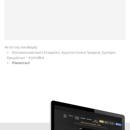
Αετοί της οικοδομής
Κατασκευαστικές Εταιρείες, Αρχιτεκτονικά Γραφεία, Εμπόριο
Χρωμάτων - Καλλιθέα
Planstract