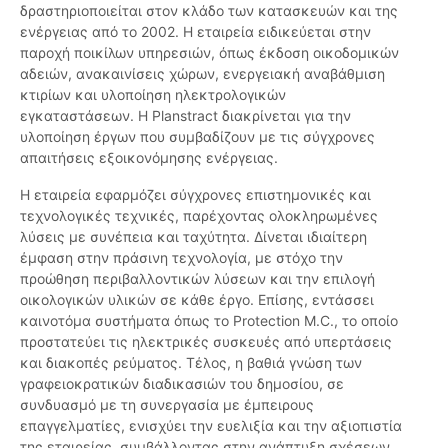
δραστηριοποιείται στον κλάδο των κατασκευών και της
ενέργειας από το 2002. Η εταιρεία ειδικεύεται στην
παροχή ποικίλων υπηρεσιών, όπως έκδοση οικοδομικών
αδειών, ανακαινίσεις χώρων, ενεργειακή αναβάθμιση
κτιρίων και υλοποίηση ηλεκτρολογικών
εγκαταστάσεων. Η Planstract διακρίνεται για την
υλοποίηση έργων που συμβαδίζουν με τις σύγχρονες
απαιτήσεις εξοικονόμησης ενέργειας.
Η εταιρεία εφαρμόζει σύγχρονες επιστημονικές και
τεχνολογικές τεχνικές, παρέχοντας ολοκληρωμένες
λύσεις με συνέπεια και ταχύτητα. Δίνεται ιδιαίτερη
έμφαση στην πράσινη τεχνολογία, με στόχο την
προώθηση περιβαλλοντικών λύσεων και την επιλογή
οικολογικών υλικών σε κάθε έργο. Επίσης, εντάσσει
καινοτόμα συστήματα όπως το Protection M.C., το οποίο
προστατεύει τις ηλεκτρικές συσκευές από υπερτάσεις
και διακοπές ρεύματος. Τέλος, η βαθιά γνώση των
γραφειοκρατικών διαδικασιών του δημοσίου, σε
συνδυασμό με τη συνεργασία με έμπειρους
επαγγελματίες, ενισχύει την ευελιξία και την αξιοπιστία
της εταιρείας, συμβάλλοντας στην ανάπτυξη σχέσεων