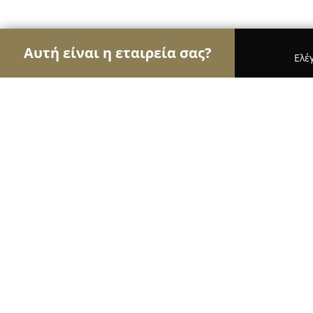
Αυτή είναι η εταιρεία σας?
Ελέ
Αετοί της οικοδομής
Κατασκευαστικές Εταιρείες
Τεχνικό Γραφείο Χαράλαμπος Χρονόπουλος (C
Τεχνικό Γραφείο Χαράλαμπος Χρον
Chronopoulos Technical Office
8.6
(8)
Βάρη, Λεωφ. Αναγυρούντος 2