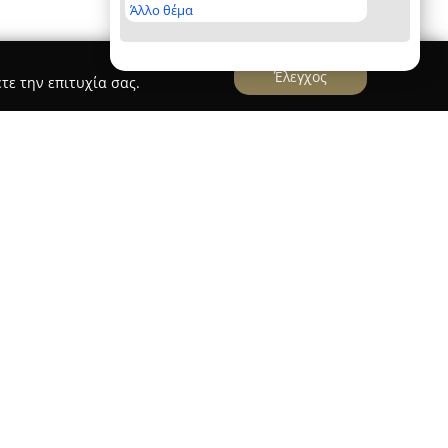
Άλλο θέμα
Έλεγχος
τε την επιτυχία σας.
υλος
, το οποίο εδρεύει στη Βάρη της Αττικής και
εδραιωθεί ως αξιόπιστη παρουσία στον κλάδο των
η γκάμα υπηρεσιών που καλύπτει όλα τα στάδια
άνοντας τη φάση της μελέτης μέχρι και την
υ γραφείου αποτελείται από ειδικευμένους
 ποιότητα και τη λειτουργικότητα σε κάθε έργο,
ους ανάγκες κάθε πελάτη.