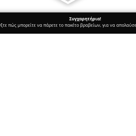
Συγχαρητήρια!
γξτε πώς μπορείτε να πάρετε το πακέτο βραβείων, για να απολαύσε
, Αρχιτεκτονικά Γραφεία, Εμπόριο Χρωμάτων - Βάρη
osmos), Chronopoulos Technical Office
όπουλος (Cosmos),
Σχετικά με την εταιρεία:
Το
Τεχνικό Γραφείο Χρονόπο
λειτουργεί από το 2000, έχει 
κατασκευών. Παρέχει μια πλήρ
ενός τεχνικού έργου, περιλαμβ
τελική υλοποίηση. Η ομάδα το
μηχανικούς, που εγγυώνται την
ανταποκρινόμενοι στις επιμέρ