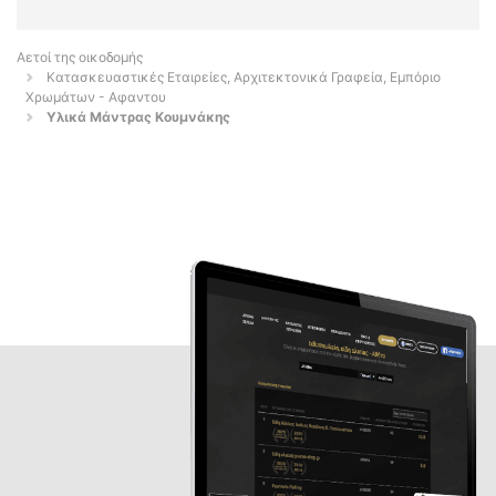
Αετοί της οικοδομής
Κατασκευαστικές Εταιρείες, Αρχιτεκτονικά Γραφεία, Εμπόριο
Χρωμάτων - Αφαντου
Υλικά Μάντρας Κουμνάκης