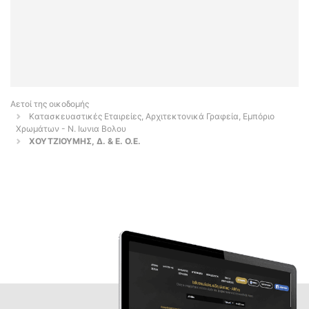
Αετοί της οικοδομής
Κατασκευαστικές Εταιρείες, Αρχιτεκτονικά Γραφεία, Εμπόριο
Χρωμάτων - Ν. Ιωνια Βολου
ΧΟΥΤΖΙΟΥΜΗΣ, Δ. & E. Ο.Ε.