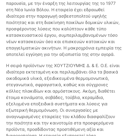
παρουσία, με την έναρξη της λειτουργίας της το 1977
στη Νέα Ιωνία Βόλου. Η εταιρεία έχει εδραιωθεί
ιδιαίτερα στην παραγωγή ασβεστοπολτού υψηλής
ποιότητας και στη διακίνηση ποικίλων δομικών υλικών,
προσφέροντας λύσεις που καλύπτουν κάθε τύπο
κατασκευαστικού έργου, συμπεριλαμβανομένων τόσο
νέων κατασκευών όσο και επισκευών κατοικιών και
επαγγελματικών ακινήτων. Η μακροχρόνια εμπειρία της
αποτελεί εγγύηση για την αξιοπιστία της στην αγορά.
Η σειρά προϊόντων της ΧΟΥΤΖΙΟΥΜΗΣ Δ. & Ε. Ο.Ε. είναι
ιδιαίτερα εκτεταμένη και περιλαμβάνει όλα τα βασικά
οικοδομικά υλικά, εξειδικευμένα θερμομονωτικά,
στεγανωτικά, σφραγιστικά, καθώς και σύγχρονες
κόλλες πλακιδίων και αρμόστοκους. Ακόμη, διαθέτει
έτοιμα κονιάματα, σοβάδες, τούβλα, κεραμίδια,
εξελιγμένα εποξειδικά συστήματα και λύσεις για
εξωτερική θερμομόνωση. Οι συνεργασίες με
αναγνωρισμένες εταιρείες του κλάδου διασφαλίζουν
την ποιότητα και την καινοτομία στα προσφερόμενα
προϊόντα, προσδίδοντας προστιθέμενη αξία και
διαφοροποίηση. Η εταιρεία εξυπηρετεί τόσο