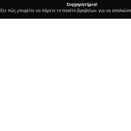
Συγχαρητήρια!
γξτε πώς μπορείτε να πάρετε το πακέτο βραβείων, για να απολαύσε
, Αρχιτεκτονικά Γραφεία, Εμπόριο Χρωμάτων - Βόλος
ικές Εργασίες Βόλος
ωματουργικές
Σχετικά με την εταιρεία:
Η επιχείρηση
Κουλάκογλου Εν
Βόλος
εδρεύει στον Βόλο και 
χωματουργικών εργασιών και τ
απορρίμματα. Με εμπειρία τριά
αξιόπιστου συνεργάτη στην π
Η εταιρεία αναλαμβάνει πληθ
επιχωματώσεις, κατεδαφίσεις,
Για την υλοποίηση των εργασι
απαιτούμενα πρότυπα ασφάλει