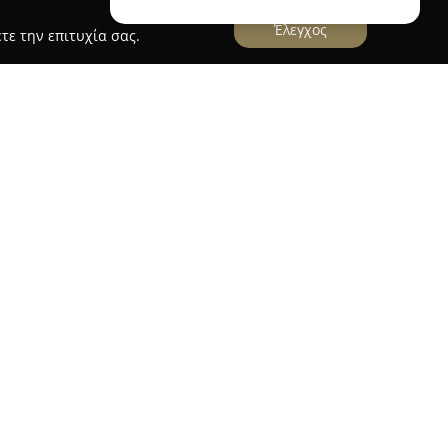
Έλεγχος
τε την επιτυχία σας.
οικιάσεις Καδων-Χωματουργικές Εργασίες
δραστηριοποιείται από το 1987 στον τομέα των
ης ενοικίασης κάδων για μπάζα και
ντα και πλέον ετών, έχει κατακτήσει θέση
εριοχή της Μαγνησίας.
ώρα υπηρεσιών που περιλαμβάνουν εκσκαφές,
 διανοίξεις δρόμων και καθαρισμούς οικοπέδων.
ών αξιοποιεί σύγχρονο εξοπλισμό, τηρώντας τα
ας και διασφαλίζοντας υψηλή ποιότητα