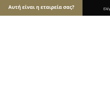
Αυτή είναι η εταιρεία σας?
Ελέ
Αετοί της οικοδομής
Κατασκευαστικές Εταιρείες
Κουλάκογλου Ενοικιάσεις Καδων-Χωματουργ
Κουλάκογλου Ενοικιάσεις Καδων-Χ
Εργασίες Βόλος
9.1
(18)
Βόλος, Xanthou 83
Εμφάνιση αριθμού τηλεφώνου