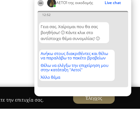
ΑΕΤΟΊ της οικοδομής
Live chat
12:52
Γεια σας. Χαίρομαι που θα σας
βοηθήσω! 🙂 Κάντε κλικ στο
αντίστοιχο θέμα συνομιλίας! 🙂
Ανήκω στους διακριθέντες και θέλω
να παραλάβω το πακέτο βραβείων
Θέλω να ελέγξω την επιχείρηση μου
στην κατάταξη "Αετοί"
Άλλο θέμα
Έλεγχος
τε την επιτυχία σας.
Urban Architects...