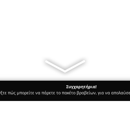
Συγχαρητήρια!
γξτε πώς μπορείτε να πάρετε το πακέτο βραβείων, για να απολαύσε
ς, Αρχιτεκτονικά Γραφεία, Εμπόριο Χρωμάτων - Παλαιό Φάληρο