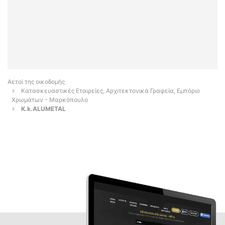
Αετοί της οικοδομής
Κατασκευαστικές Εταιρείες, Αρχιτεκτονικά Γραφεία, Εμπόριο
Χρωμάτων - Μαρκόπουλο
Κ.k.ALUMETAL