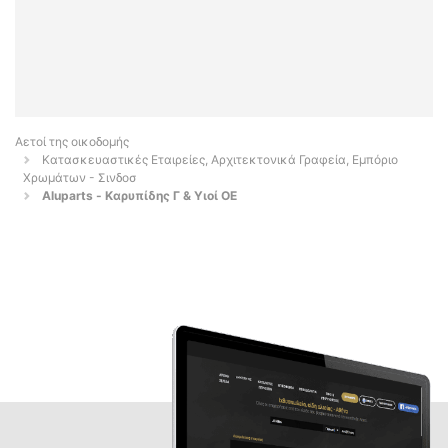
Αετοί της οικοδομής
Κατασκευαστικές Εταιρείες, Αρχιτεκτονικά Γραφεία, Εμπόριο
Χρωμάτων - Σινδοσ
Aluparts - Καρυπίδης Γ & Υιοί ΟΕ