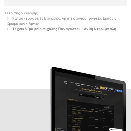
Αετοί της οικοδομής
Κατασκευαστικές Εταιρείες, Αρχιτεκτονικά Γραφεία, Εμπόριο
Χρωμάτων - Άργος
Τεχνικό Γραφείο Μιχάλης Παναγιώτου - Ανθή Ντρουμπάλη