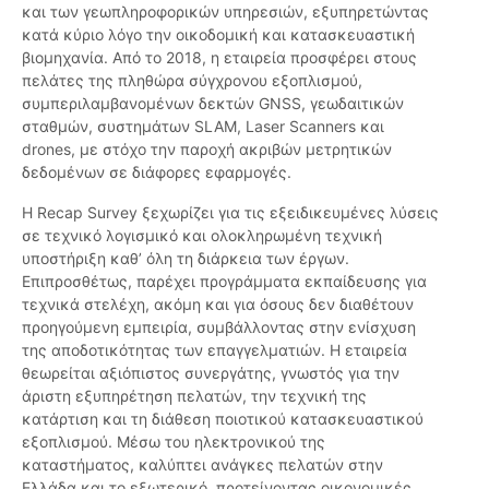
και των γεωπληροφορικών υπηρεσιών, εξυπηρετώντας
κατά κύριο λόγο την οικοδομική και κατασκευαστική
βιομηχανία. Από το 2018, η εταιρεία προσφέρει στους
πελάτες της πληθώρα σύγχρονου εξοπλισμού,
συμπεριλαμβανομένων δεκτών GNSS, γεωδαιτικών
σταθμών, συστημάτων SLAM, Laser Scanners και
drones, με στόχο την παροχή ακριβών μετρητικών
δεδομένων σε διάφορες εφαρμογές.
Η Recap Survey ξεχωρίζει για τις εξειδικευμένες λύσεις
σε τεχνικό λογισμικό και ολοκληρωμένη τεχνική
υποστήριξη καθ’ όλη τη διάρκεια των έργων.
Επιπροσθέτως, παρέχει προγράμματα εκπαίδευσης για
τεχνικά στελέχη, ακόμη και για όσους δεν διαθέτουν
προηγούμενη εμπειρία, συμβάλλοντας στην ενίσχυση
της αποδοτικότητας των επαγγελματιών. Η εταιρεία
θεωρείται αξιόπιστος συνεργάτης, γνωστός για την
άριστη εξυπηρέτηση πελατών, την τεχνική της
κατάρτιση και τη διάθεση ποιοτικού κατασκευαστικού
εξοπλισμού. Μέσω του ηλεκτρονικού της
καταστήματος, καλύπτει ανάγκες πελατών στην
Ελλάδα και το εξωτερικό, προτείνοντας οικονομικές