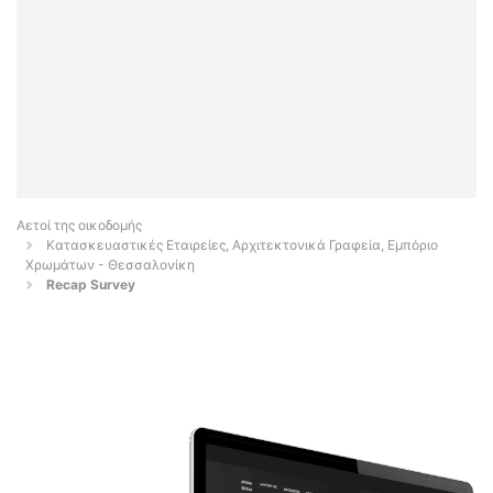
Αετοί της οικοδομής
Κατασκευαστικές Εταιρείες, Αρχιτεκτονικά Γραφεία, Εμπόριο
Χρωμάτων - Θεσσαλονίκη
Recap Survey