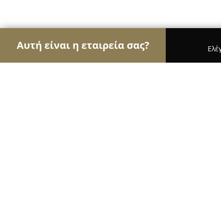
Αυτή είναι η εταιρεία σας?
Ελέ
Αετοί της οικοδομής
Κατασκευαστικές Εταιρείες
ΠΑΠΑΘΑΝΑΣΙΟΥ, ΣΠΗΛΙΟΣ, & ΣΙΑ Ε.
8.5
(6)
Άγιος Δημήτριος, Βασ. Αμαλίας 2