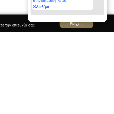
στην κατάταξη "Αετοί"
Άλλο θέμα
Έλεγχος
τε την επιτυχία σας.
ΠΑΠΑΘΑΝΑΣΙΟΥ, ΣΠΗΛΙΟΣ, & ΣΙΑ Ε.Ε. "ALUKAT"
ο 2008 στην περιοχή της Αττικής, προσφέροντας
νοκατασκευών και ειδικευόμενη στην παραγωγή
ολογία. Η σταθερή της ανάπτυξη την έχει
κοδομής, με συμμετοχή σε σημαντικά έργα από
ς της.
ονται από υψηλή ποιότητα, η οποία
ης πιστοποιημένων πρώτων υλών, της εφαρμογής