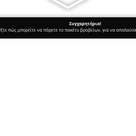
Συγχαρητήρια!
γξτε πώς μπορείτε να πάρετε το πακέτο βραβείων, για να απολαύσε
, Αρχιτεκτονικά Γραφεία, Εμπόριο Χρωμάτων - Άγιος Δημήτριος
Ε. "ALUKAT"
Σχετικά με την εταιρεία:
Η εταιρεία
ALUKAT
ιδρύθηκε τ
λύσεις στον χώρο των αλουμι
κουφωμάτων με σύγχρονη τεχν
καθιερώσει στον κλάδο της οι
την απαρχή της δραστηριότητά
Οι κατασκευές της χαρακτηρίζ
διασφαλίζεται μέσω της χρήσ