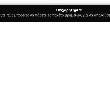
Συγχαρητήρια!
γξτε πώς μπορείτε να πάρετε το πακέτο βραβείων, για να απολαύσε
, Αρχιτεκτονικά Γραφεία, Εμπόριο Χρωμάτων - Νέα Ιωνία
ALUM
ΤΙΝΟΣ
Σχετικά με την εταιρεία:
Η
ALUMART ΚΑΡΑΧΡΗΣΤΟΣ Κ
κατασκευών αλουμινίου στη Ν
στον τομέα της οικοδομής. Η ε
κουφώματα αλουμινίου, πόρτες
εξυπηρετώντας τόσο ιδιώτες ό
εταιρείες.
Με μακροχρόνια εμπειρία στη
των κατασκευών της, στην αξι