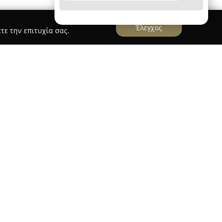
Έλεγχος
τε την επιτυχία σας.
ART ΚΑΡΑΧΡΗΣΤΟΣ ΚΩΝΣΤΑΝΤΙΝΟΣ
ΩΝΣΤΑΝΤΙΝΟΣ
εξειδικεύεται στον χώρο των
έα Ιωνία, προσφέροντας ευρεία γκάμα λύσεων
ταιρεία παρέχει διάφορα προϊόντα, όπως
, παράθυρα και ειδικές κατασκευές,
σο και επιχειρήσεις ή κατασκευαστικές
ν αγορά, η ALUMART δίνει έμφαση στην ποιότητα
οπιστία και τη λειτουργικότητα των λύσεων που