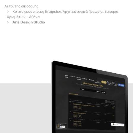
Αετοί της οικοδομής
Κατασκευαστικές Εταιρείες, Αρχιτεκτονικά Γραφεία, Εμπόριο
Χρωμάτων - Αθήνα
Aris Design Studio