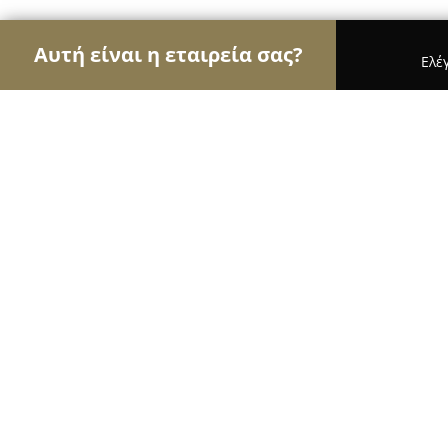
Αυτή είναι η εταιρεία σας?
Ελέ
Αετοί της οικοδομής
Κατασκευαστικές Εταιρείε
BLOKAPORT A.E.B.E.
8.4
(13)
Μαρούσι, Οδός Πεντέλης 53
Εμφάνιση αριθμού τηλεφώνου