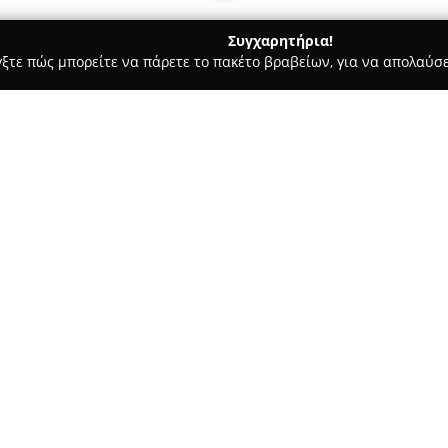
Συγχαρητήρια!
γξτε πώς μπορείτε να πάρετε το πακέτο βραβείων, για να απολαύσε
ς, Αρχιτεκτονικά Γραφεία, Εμπόριο Χρωμάτων - Μαρούσι
BLOKA
Σχετικά με την εταιρεία:
Η
BLOKAPORT
δραστηριοποιείτ
πόρτες ασφαλείας και τις θωρα
εταιρεία θεωρείται μία από τι
εξειδικευμένων πορτών στην 
θωρακισμένες πόρτες, εσωτερικ
πτυσσόμενα κάγκελα ασφαλείας
αντίστοιχα αξεσουάρ.
Η αποκλειστική της συνεργασία 