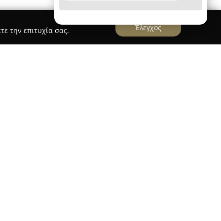
Έλεγχος
τε την επιτυχία σας.
PORT A.E.B.E.
αι στον τομέα της οικοδομής με έμφαση στις
κισμένες πόρτες. Διαθέτοντας εκτενή εμπειρία, η
ς ηγετικές δυνάμεις στην παραγωγή
Ευρώπη. Η γκάμα προϊόντων της περιλαμβάνει
ές πόρτες, μεταλλικές πυρασφαλείας,
, καθώς και κλειδαριές υψηλής ασφάλειας και
με την ιταλική Tesio Torino Porte Spa, μία από