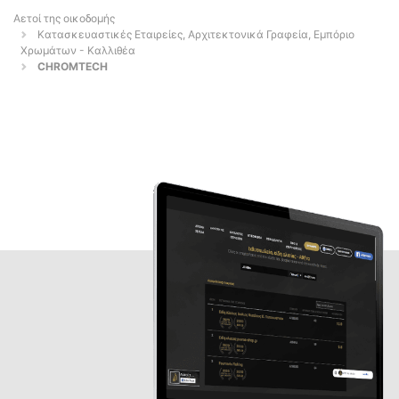
Αετοί της οικοδομής
Κατασκευαστικές Εταιρείες, Αρχιτεκτονικά Γραφεία, Εμπόριο
Χρωμάτων - Καλλιθέα
CHROMTECH