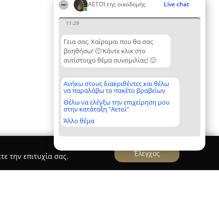
ΑΕΤΟΊ της οικοδομής
Live chat
11:29
Γεια σας. Χαίρομαι που θα σας
βοηθήσω! 🙂 Κάντε κλικ στο
αντίστοιχο θέμα συνομιλίας! 🙂
Ανήκω στους διακριθέντες και θέλω
να παραλάβω το πακέτο βραβείων
Θέλω να ελέγξω την επιχείρηση μου
στην κατάταξη "Αετοί"
Άλλο θέμα
Έλεγχος
τε την επιτυχία σας.
modo