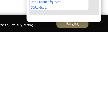
στην κατάταξη "Αετοί"
Άλλο θέμα
Έλεγχος
τε την επιτυχία σας.
os.gr
 έδρα στο Ίλιον Αττικής, δραστηριοποιείται στον
04. Διαθέτει εξειδίκευση στις μεταλλικές και
 ασχολείται επίσης με την ανακαίνιση
ών. Με πολυετή πείρα και τεχνογνωσία που
ία έχει καταξιωθεί στην αγορά, παρέχοντας
αισθητική με λειτουργικότητα. Το φάσμα των
ουφώματα αλουμινίου και PVC, σε διάφορες