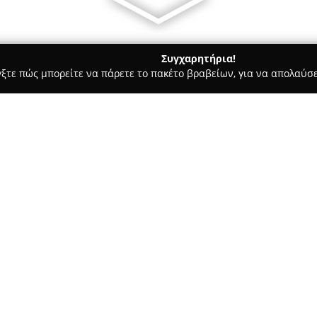
Συγχαρητήρια!
γξτε πώς μπορείτε να πάρετε το πακέτο βραβείων, για να απολαύσε
, Αρχιτεκτονικά Γραφεία, Εμπόριο Χρωμάτων - Ίλιον
E-karystin
Σχετικά με την εταιρεία:
Η εταιρεία
E-karystinos.gr
, με
χώρο των κατασκευών από το 20
αλουμινένιες κατασκευές, ενώ
εσωτερικών χώρων και κατοικι
διαρκώς εξελίσσεται, η εταιρε
λύσεις που συνδυάζουν υψηλή 
προϊόντων της περιλαμβάνει κ