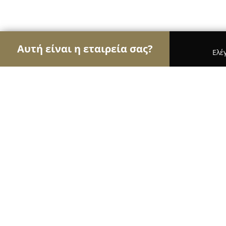
Αυτή είναι η εταιρεία σας?
Ελέ
Αετοί της οικοδομής
Κατασκευαστικές Εταιρείες
E-karystinos.gr
8.8
(11)
Ίλιον, Αγίου Γεωργίου 78