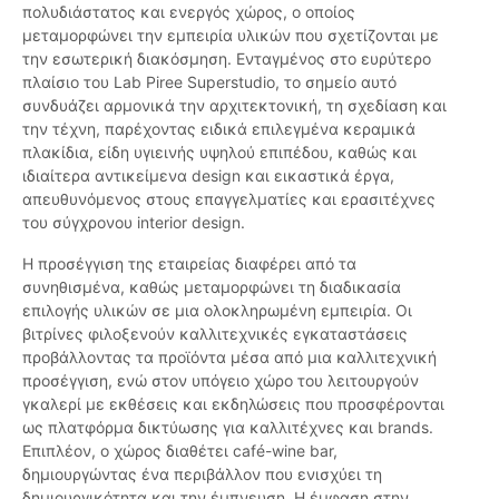
πολυδιάστατος και ενεργός χώρος, ο οποίος
μεταμορφώνει την εμπειρία υλικών που σχετίζονται με
την εσωτερική διακόσμηση. Ενταγμένος στο ευρύτερο
πλαίσιο του Lab Piree Superstudio, το σημείο αυτό
συνδυάζει αρμονικά την αρχιτεκτονική, τη σχεδίαση και
την τέχνη, παρέχοντας ειδικά επιλεγμένα κεραμικά
πλακίδια, είδη υγιεινής υψηλού επιπέδου, καθώς και
ιδιαίτερα αντικείμενα design και εικαστικά έργα,
απευθυνόμενος στους επαγγελματίες και ερασιτέχνες
του σύγχρονου interior design.
Η προσέγγιση της εταιρείας διαφέρει από τα
συνηθισμένα, καθώς μεταμορφώνει τη διαδικασία
επιλογής υλικών σε μια ολοκληρωμένη εμπειρία. Οι
βιτρίνες φιλοξενούν καλλιτεχνικές εγκαταστάσεις
προβάλλοντας τα προϊόντα μέσα από μια καλλιτεχνική
προσέγγιση, ενώ στον υπόγειο χώρο του λειτουργούν
γκαλερί με εκθέσεις και εκδηλώσεις που προσφέρονται
ως πλατφόρμα δικτύωσης για καλλιτέχνες και brands.
Επιπλέον, ο χώρος διαθέτει café-wine bar,
δημιουργώντας ένα περιβάλλον που ενισχύει τη
δημιουργικότητα και την έμπνευση. Η έμφαση στην