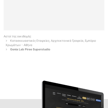
Αετοί της οικοδομής
Κατασκευαστικές Εταιρείες, Αρχιτεκτονικά Γραφεία, Εμπόριο
Χρωμάτων - Αθήνα
Gonia Lab Piree Superstudio