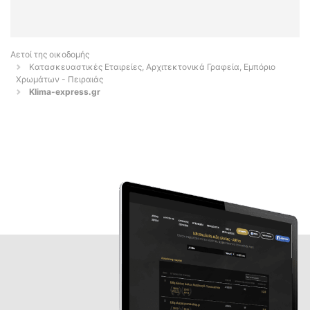
Αετοί της οικοδομής
Κατασκευαστικές Εταιρείες, Αρχιτεκτονικά Γραφεία, Εμπόριο
Χρωμάτων - Πειραιάς
Klima-express.gr