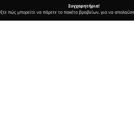
Συγχαρητήρια!
γξτε πώς μπορείτε να πάρετε το πακέτο βραβείων, για να απολαύσε
, Αρχιτεκτονικά Γραφεία, Εμπόριο Χρωμάτων - Κηφισιά
KMtool
ος
Σχετικά με την εταιρεία:
Η επιχείρηση
KMtools - Μουν
ετών στον τομέα των μηχανημά
ευρεία ποικιλία προϊόντων για
πορεία της εταιρείας ξεκίνησε
έθεσε τα θεμέλια με δέσμευση 
έχει εδραιώσει μια σχέση εμπ
Η KMtools στους καταλόγους τ
ηλεκτρικά και χειροκίνητα εργ
συστήματα αυτόματου ποτίσματ