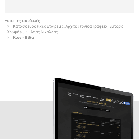
Αετοί της οικοδομής
Κατασκευαστικές Εταιρείες, Αρχιτεκτονικά Γραφεία, Εμπόριο
Χρωμάτων - Άγιος Νικόλαος
Ktec - Βίδα