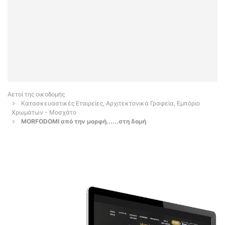
Αετοί της οικοδομής
Κατασκευαστικές Εταιρείες, Αρχιτεκτονικά Γραφεία, Εμπόριο
Χρωμάτων - Μοσχάτο
MORFODOMI από την μορφή......στη δομή