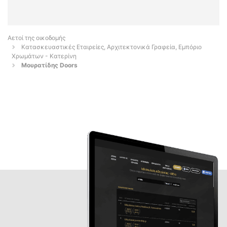
Αετοί της οικοδομής
Κατασκευαστικές Εταιρείες, Αρχιτεκτονικά Γραφεία, Εμπόριο
Χρωμάτων - Κατερίνη
Μουρατίδης Doors