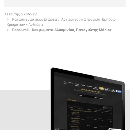
Αετοί της οικοδομής
Κατασκευαστικές Εταιρείες, Αρχιτεκτονικά Γραφεία, Εμπόριο
Χρωμάτων - Ανθούσα
Panalumil - Κουφώματα Αλουμινίου, Παναγιώτης Μάλιος