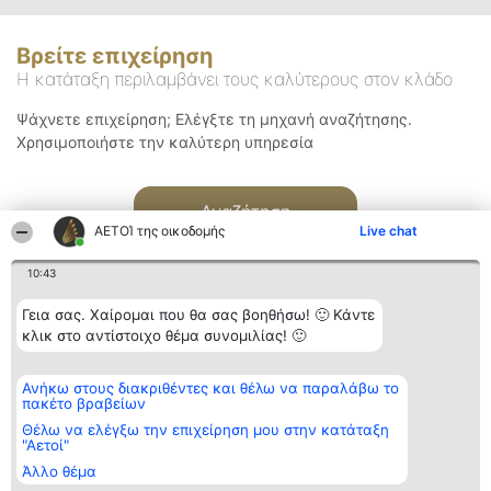
Βρείτε επιχείρηση
Η κατάταξη περιλαμβάνει τους καλύτερους στον κλάδο
Ψάχνετε επιχείρηση; Ελέγξτε τη μηχανή αναζήτησης.
Χρησιμοποιήστε την καλύτερη υπηρεσία
Αναζήτηση
ΑΕΤΟΊ της οικοδομής
Live chat
10:43
Γεια σας. Χαίρομαι που θα σας βοηθήσω! 🙂 Κάντε
κλικ στο αντίστοιχο θέμα συνομιλίας! 🙂
Διοργανωτής της
Κατάταξη
Επικοινωνία
Ανήκω στους διακριθέντες και θέλω να παραλάβω το
κατάταξης
Διακριθέντες
Επικοινωνία
πακέτο βραβείων
BEAUTIFUL COMPANY
Λίστα όλων
Μονοπρόσωπη ΙΚΕ
των
Θέλω να ελέγξω την επιχείρηση μου στην κατάταξη
ΤΗΛ. ΕΠΙΚΟΙΝΩΝΙΑΣ:
διακριθέντων
"Αετοί"
2104128019
Μεθοδολογία
Άλλο θέμα
email:
Όροι &
aetoi@beautifulcompany.co
προϋποθέσεις