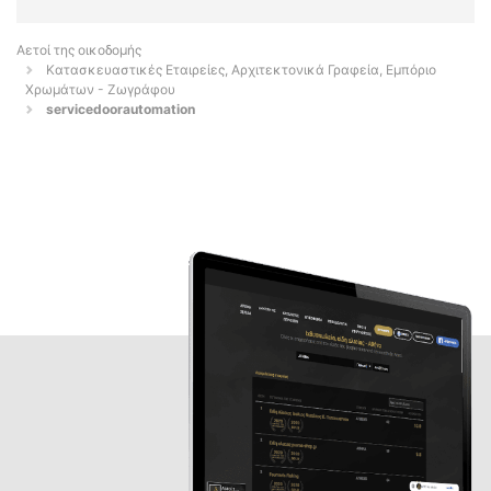
Αετοί της οικοδομής
Κατασκευαστικές Εταιρείες, Αρχιτεκτονικά Γραφεία, Εμπόριο
Χρωμάτων - Ζωγράφου
servicedoorautomation