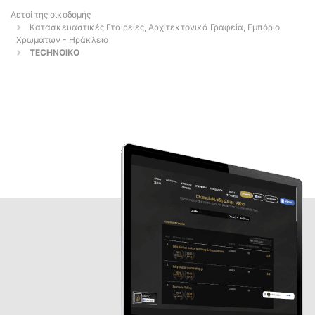
Αετοί της οικοδομής
Κατασκευαστικές Εταιρείες, Αρχιτεκτονικά Γραφεία, Εμπόριο
Χρωμάτων - Ηράκλειο
TECHNOIKO