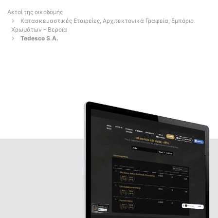
Αετοί της οικοδομής
Κατασκευαστικές Εταιρείες, Αρχιτεκτονικά Γραφεία, Εμπόριο
Χρωμάτων - Βεροια
Tedesco S.A.