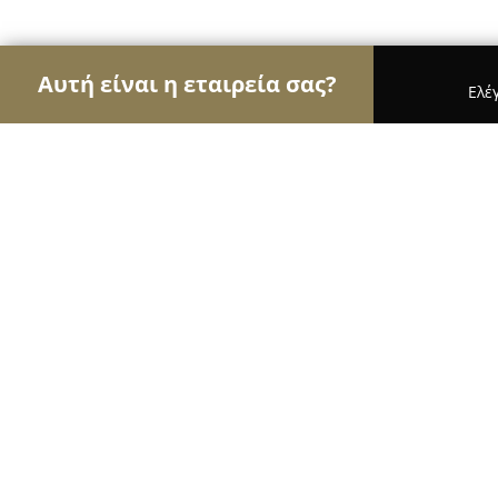
Αυτή είναι η εταιρεία σας?
Ελέ
Αετοί της οικοδομής
Κατασκευαστικές Εταιρείες
THERM.IN.PANEL
8.6
(12)
Διαβατά, Μαγνησίας 2
Εμφάνιση αριθμού τηλεφώνου