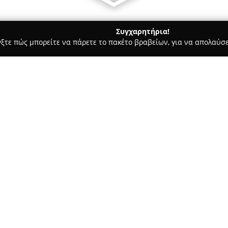
Συγχαρητήρια!
γξτε πώς μπορείτε να πάρετε το πακέτο βραβείων, για να απολαύσε
, Αρχιτεκτονικά Γραφεία, Εμπόριο Χρωμάτων - Διαβατά
THERM.
Σχετικά με την εταιρεία:
Η
THERM.IN.PANEL
δραστηριοπ
περισσότερα από τριάντα έτη,
επαγγελματισμού και υπευθυνό
διάθεση και εγκατάσταση πάν
προσφέρει ταυτόχρονα εξαιρετ
αντιπρόσωπος της Arkhon Panel
Βόρεια Ελλάδα, η εταιρεία παρ
κλάδο.