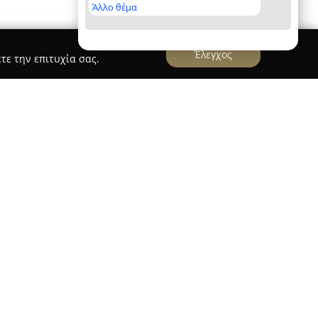
Άλλο θέμα
Έλεγχος
τε την επιτυχία σας.
IN.PANEL
οιείται στον τομέα των κατασκευών για
 εδραιώνοντας τη φήμη της μέσω
τητας έναντι των πελατών της. Εστιάζει στην
ελ πολυουρεθάνης υψηλής ποιότητας, ενώ
ικά μεταλλικά δομικά υλικά. Ως επίσημος
 Α.Ε., μέλους του ομίλου ΒΙΕΜΕΤΑΛ Α.Ε., στη
έχει ολοκληρωμένες και σύγχρονες λύσεις στον