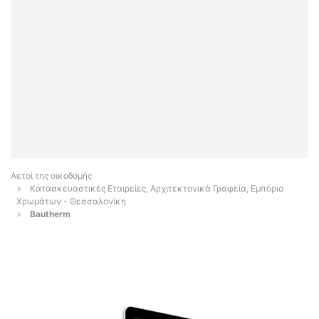
Αετοί της οικοδομής
Κατασκευαστικές Εταιρείες, Αρχιτεκτονικά Γραφεία, Εμπόριο
Χρωμάτων - Θεσσαλονίκη
Bautherm