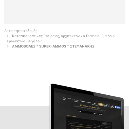
Αετοί της οικοδομής
Κατασκευαστικές Εταιρείες, Αρχιτεκτονικά Γραφεία, Εμπόριο
Χρωμάτων - Αιγάλεω
ΑΜΜΟΒΟΛΕΣ * SUPER-AMMOS * ΣΤΕΦΑΝΑΚΗΣ