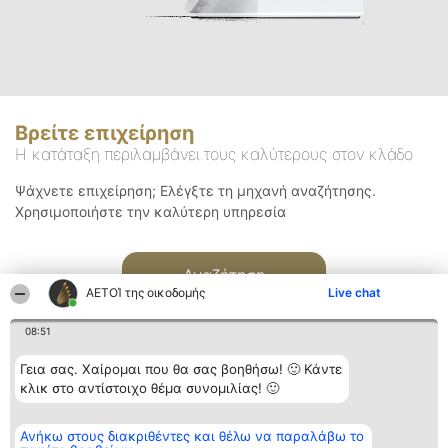
Βρείτε επιχείρηση
Η κατάταξη περιλαμβάνει τους καλύτερους στον κλάδο
Ψάχνετε επιχείρηση; Ελέγξτε τη μηχανή αναζήτησης.
Χρησιμοποιήστε την καλύτερη υπηρεσία
Αναζήτηση
ΑΕΤΟΊ της οικοδομής
Live chat
08:51
Γεια σας. Χαίρομαι που θα σας βοηθήσω! 🙂 Κάντε
κλικ στο αντίστοιχο θέμα συνομιλίας! 🙂
Διοργανωτής της
Κατάταξη
Επικοινωνία
Ανήκω στους διακριθέντες και θέλω να παραλάβω το
κατάταξης
Διακριθέντες
Επικοινωνία