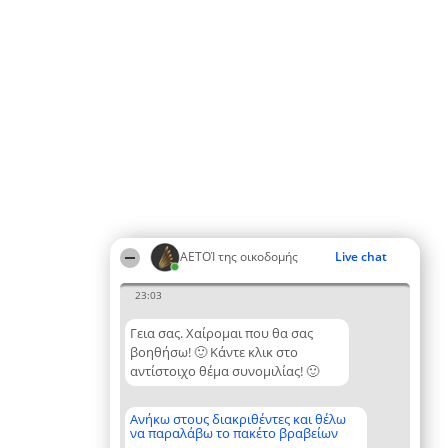
ΑΕΤΟΊ της οικοδομής
Live chat
23:03
Γεια σας. Χαίρομαι που θα σας
βοηθήσω! 🙂 Κάντε κλικ στο
αντίστοιχο θέμα συνομιλίας! 🙂
Ανήκω στους διακριθέντες και θέλω
να παραλάβω το πακέτο βραβείων