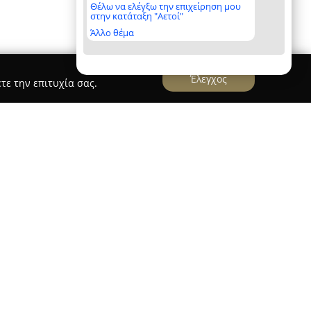
Θέλω να ελέγξω την επιχείρηση μου
στην κατάταξη "Αετοί"
Άλλο θέμα
Έλεγχος
τε την επιτυχία σας.
 Glassworks
μια καταξιωμένη εταιρεία στον τομέα της
η. Ιδρύθηκε το 1963 από τους Παναγιώτη και
 βασικό αντικείμενο την επεξεργασία και
ά τη διάρκεια των ετών, η επιχείρηση διεύρυνε
υγχρόνιζε συστηματικά τον τεχνολογικό της