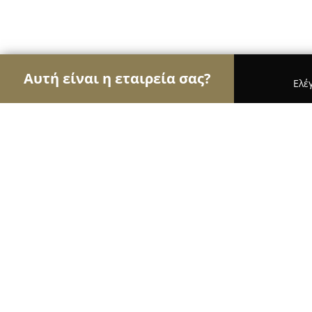
Αυτή είναι η εταιρεία σας?
Ελέ
Αετοί της οικοδομής
Κατασκευαστικές Εταιρείες
Vagianos Glassworks
9.8
(153)
Ξάνθη, Ξάνθη