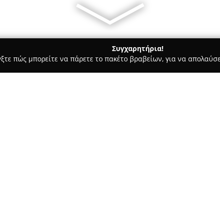
Συγχαρητήρια!
γξτε πώς μπορείτε να πάρετε το πακέτο βραβείων, για να απολαύσε
, Αρχιτεκτονικά Γραφεία, Εμπόριο Χρωμάτων - Ξάνθη
Vagianos
Σχετικά με την εταιρεία:
Η
Vagianos Glassworks
είναι 
υαλοτεχνίας με έδρα την Ξάνθ
Χρήστο Βαγιανό, ξεκινώντας με
εγκατάσταση υαλοπινάκων. Κατ
τις εγκαταστάσεις της και εκσ
εξοπλισμό.