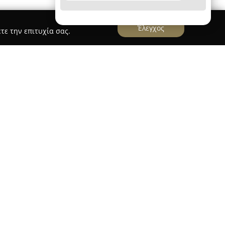
Έλεγχος
τε την επιτυχία σας.
νδρος Κατέχης
ει πτυχίο Πολιτικού Μηχανικού από την
στημίου Πατρών και δραστηριοποιείται στον
χνικών έργων. Το γραφείο του βρίσκεται στην
έους 60, και αποτελεί σημαντικό σημείο για
 Διαθέτοντας πολυετή εμπειρία και εξειδίκευση
ακινήτων, προσφέρει μία πλήρη γκάμα
ην έκδοση ηλεκτρονικής ταυτότητας κτιρίου
ρετων σύμφωνα με τον Ν. 4495/17 αλλά και την
ιακής απόδοσης (ΠΕΑ).