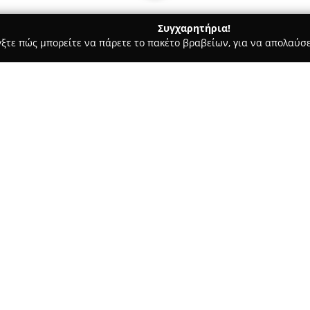
Συγχαρητήρια!
γξτε πώς μπορείτε να πάρετε το πακέτο βραβείων, για να απολαύσε
, Αρχιτεκτονικά Γραφεία, Εμπόριο Χρωμάτων - Καλλιθέα
Αλέξα
Σχετικά με την εταιρεία:
Ο
Αλέξανδρος Κατέχης
διαθέτ
Πολυτεχνική Σχολή του Πανεπι
χώρο της οικοδομής και των τε
Καλλιθέα, επί της οδού Σοφοκλ
σύνθετες μηχανικές υπηρεσίες.
στην ανάπτυξη και ωρίμανση 
υπηρεσιών που περιλαμβάνει τ
(ΗΤΚ), την τακτοποίηση αυθαί
έκδοση πιστοποιητικών ενεργε