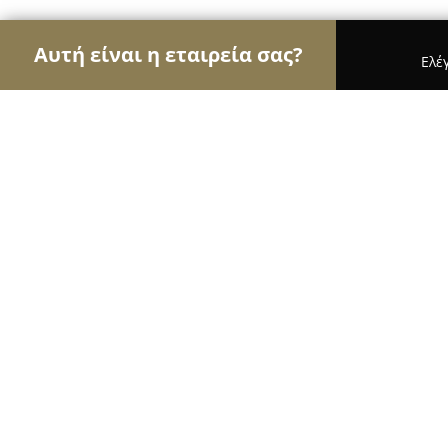
Αυτή είναι η εταιρεία σας?
Ελέ
Αετοί της οικοδομής
Κατασκευαστικές Εταιρείες
Αλέξανδρος Κατέχης
9.1
(18)
Καλλιθέα, Σοφοκλέους 60
Εμφάνιση αριθμού τηλεφώνου