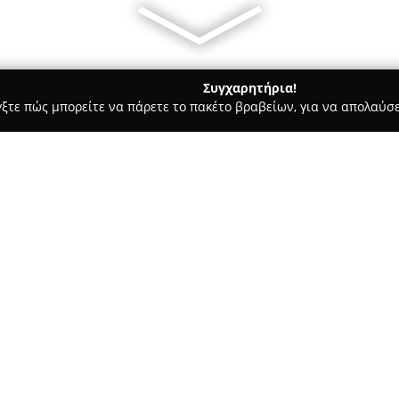
Συγχαρητήρια!
γξτε πώς μπορείτε να πάρετε το πακέτο βραβείων, για να απολαύσε
, Αρχιτεκτονικά Γραφεία, Εμπόριο Χρωμάτων - Ερετρια
 Σιδηροκατασκευές
σκευές &
Σχετικά με την εταιρεία:
Η επιχείρηση
Κακαβάς Νικόλα
Σιδηροκατασκευές
εδρεύει στ
κατασκευές από αλουμίνιο και 
κατοικίες και επαγγελματικού
υλικών και στην καινοτομία, 