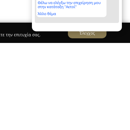
Θέλω να ελέγξω την επιχείρηση μου
στην κατάταξη "Αετοί"
Άλλο θέμα
Έλεγχος
τε την επιτυχία σας.
ος - Αλουμινοκατασκευές &
ην Ερέτρια Ευβοίας και εξειδικεύεται στις
σίδηρο, προσφέροντας πλήρεις λύσεις για
ς χώρους. Δίνει έμφαση στην ποιότητα των
με δραστηριότητα που περιλαμβάνει τόσο την