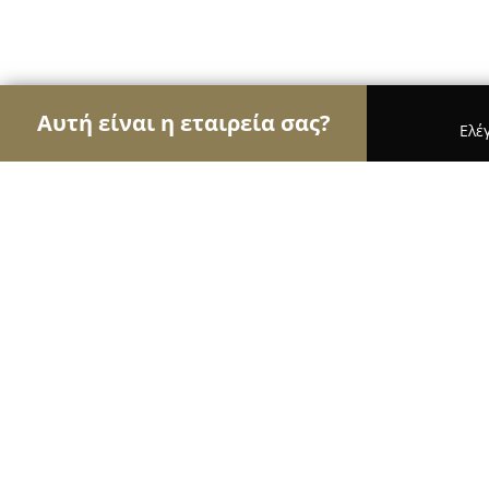
Αυτή είναι η εταιρεία σας?
Ελέ
Αετοί της οικοδομής
Κατασκευαστικές Εταιρείες
Κακαβάς Νικόλαος - Αλουμινοκατασκευές &
Κακαβάς Νικόλαος - Αλουμινοκατα
Σιδηροκατασκευές
9.3
(23)