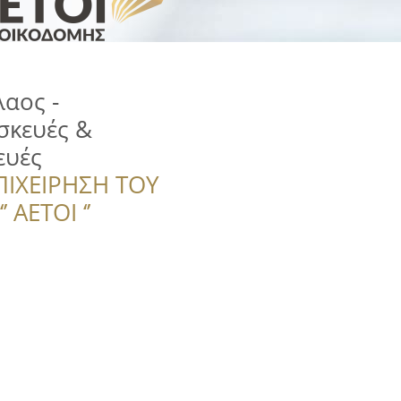
αος -
σκευές &
ευές
ΠΙΧΕΙΡΗΣΗ ΤΟΥ
 ΑΕΤΟΙ ‘’