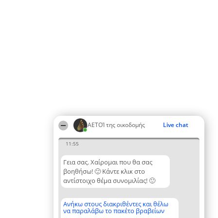
ΑΕΤΟΊ της οικοδομής
Live chat
11:55
Γεια σας. Χαίρομαι που θα σας
βοηθήσω! 🙂 Κάντε κλικ στο
αντίστοιχο θέμα συνομιλίας! 🙂
Ανήκω στους διακριθέντες και θέλω
να παραλάβω το πακέτο βραβείων