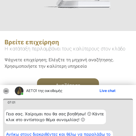
Βρείτε επιχείρηση
Η κατάταξη περιλαμβάνει τους καλύτερους στον κλάδο
Ψάχνετε επιχείρηση; Ελέγξτε τη μηχανή αναζήτησης.
Χρησιμοποιήστε την καλύτερη υπηρεσία
Αναζήτηση
ΑΕΤΟΊ της οικοδομής
Live chat
07:01
Γεια σας. Χαίρομαι που θα σας βοηθήσω! 🙂 Κάντε
κλικ στο αντίστοιχο θέμα συνομιλίας! 🙂
Διοργανωτής της
Κατάταξη
Επικοινωνία
Ανήκω στους διακριθέντες και θέλω να παραλάβω το
κατάταξης
Διακριθέντες
Επικοινωνία