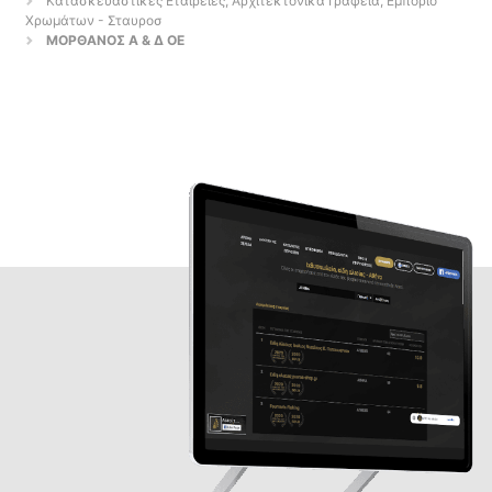
Κατασκευαστικές Εταιρείες, Αρχιτεκτονικά Γραφεία, Εμπόριο
Χρωμάτων - Σταυροσ
ΜΟΡΘΑΝΟΣ Α & Δ ΟΕ