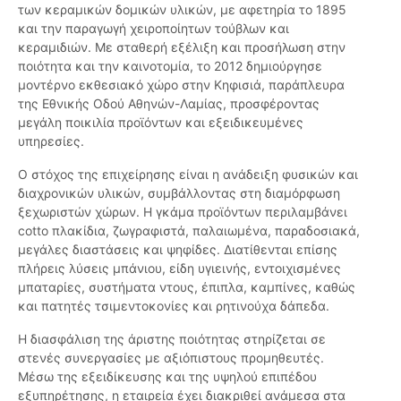
των κεραμικών δομικών υλικών, με αφετηρία το 1895
και την παραγωγή χειροποίητων τούβλων και
κεραμιδιών. Με σταθερή εξέλιξη και προσήλωση στην
ποιότητα και την καινοτομία, το 2012 δημιούργησε
μοντέρνο εκθεσιακό χώρο στην Κηφισιά, παράπλευρα
της Εθνικής Οδού Αθηνών-Λαμίας, προσφέροντας
μεγάλη ποικιλία προϊόντων και εξειδικευμένες
υπηρεσίες.
Ο στόχος της επιχείρησης είναι η ανάδειξη φυσικών και
διαχρονικών υλικών, συμβάλλοντας στη διαμόρφωση
ξεχωριστών χώρων. Η γκάμα προϊόντων περιλαμβάνει
cotto πλακίδια, ζωγραφιστά, παλαιωμένα, παραδοσιακά,
μεγάλες διαστάσεις και ψηφίδες. Διατίθενται επίσης
πλήρεις λύσεις μπάνιου, είδη υγιεινής, εντοιχισμένες
μπαταρίες, συστήματα ντους, έπιπλα, καμπίνες, καθώς
και πατητές τσιμεντοκονίες και ρητινούχα δάπεδα.
Η διασφάλιση της άριστης ποιότητας στηρίζεται σε
στενές συνεργασίες με αξιόπιστους προμηθευτές.
Μέσω της εξειδίκευσης και της υψηλού επιπέδου
εξυπηρέτησης, η εταιρεία έχει διακριθεί ανάμεσα στα