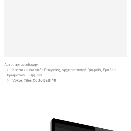
Αετοί της οικοδομής
Κατασκευαστικές Εταιρείες, Αρχιτεκτονικά Γραφεία, Εμπόριο
Χρωμάτων - Κηφισιά
Vokos Tiles Cotto Bath 16