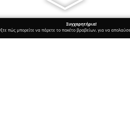
Συγχαρητήρια!
γξτε πώς μπορείτε να πάρετε το πακέτο βραβείων, για να απολαύσε
, Αρχιτεκτονικά Γραφεία, Εμπόριο Χρωμάτων - Ίλιον
ώσεις ταρατσών
ν - Μονώσεις
Σχετικά με την εταιρεία:
Η εταιρεία
Δάβιος Γιάννης
δια
κατασκευών, λειτουργώντας απ
λύσεις. Η εμπειρία της μεταβι
γεγονός που συμβάλλει στην α
παρεχόμενων εργασιών. Η επιχε
εγκαταστάσεις διαφόρων τζακ