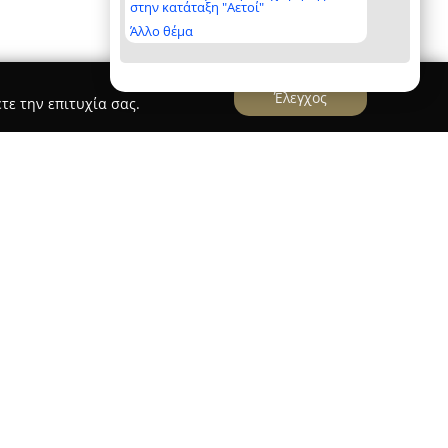
στην κατάταξη "Αετοί"
Άλλο θέμα
Έλεγχος
τε την επιτυχία σας.
θέτει μακρόχρονη παρουσία στον κλάδο των
ό το 1974 και προσφέροντας σταθερά αξιόπιστες
βάζεται διαχρονικά από τη μία γενιά στην άλλη,
ναγνωρισιμότητα και στην ποιότητα των
ίρηση εξειδικεύεται στις επισκευές και
ιών, συμπεριλαμβανομένων των χτιστών,