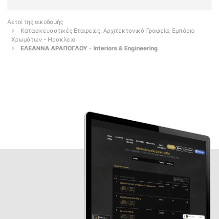
Αετοί της οικοδομής
Κατασκευαστικές Εταιρείες, Αρχιτεκτονικά Γραφεία, Εμπόριο
Χρωμάτων - Ηρακλειο
ΕΛΕΑΝΝΑ ΑΡΑΠΟΓΛΟΥ - Interiors & Engineering