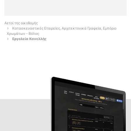
Αετοί της οικοδομής
Κατασκευαστικές Εταιρείες, Αρχιτεκτονικά Γραφεία, Εμπόριο
Χρωμάτων - Βόλος
Εργαλεία Κανελλής