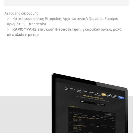
Αετοί της οικοδομής
Κατασκευαστικές Εταιρείες, Αρχιτεκτονικά Γραφεία, Εμπόριο
Χρωμάτων - Κερατσίνι
ΚΑΡΙΟΦΥΛΗΣ επισκευή & τοποθέτηση, γκαραζοπορτες, ρολά
ασφαλείας,μοτερ