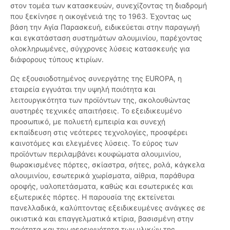
στον τομέα των κατασκευών, συνεχίζοντας τη διαδρομή
που ξεκίνησε η οικογένειά της το 1963. Έχοντας ως
βάση την Αγία Παρασκευή, ειδικεύεται στην παραγωγή
και εγκατάσταση συστημάτων αλουμινίου, παρέχοντας
ολοκληρωμένες, σύγχρονες λύσεις κατασκευής για
διάφορους τύπους κτιρίων.
Ως εξουσιοδοτημένος συνεργάτης της EUROPA, η
εταιρεία εγγυάται την υψηλή ποιότητα και
λειτουργικότητα των προϊόντων της, ακολουθώντας
αυστηρές τεχνικές απαιτήσεις. Το εξειδικευμένο
προσωπικό, με πολυετή εμπειρία και συνεχή
εκπαίδευση στις νεότερες τεχνολογίες, προσφέρει
καινοτόμες και ελεγμένες λύσεις. Το εύρος των
προϊόντων περιλαμβάνει κουφώματα αλουμινίου,
θωρακισμένες πόρτες, σκίαστρα, σήτες, ρολά, κάγκελα
αλουμινίου, εσωτερικά χωρίσματα, αίθρια, παράθυρα
οροφής, υαλοπετάσματα, καθώς και εσωτερικές και
εξωτερικές πόρτες. Η παρουσία της εκτείνεται
πανελλαδικά, καλύπτοντας εξειδικευμένες ανάγκες σε
οικιστικά και επαγγελματικά κτίρια, βασισμένη στην
ποιότητα και την φερεγγυότητα των υλικών της.