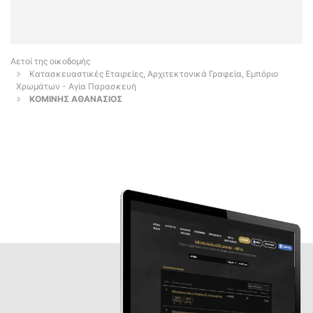
Αετοί της οικοδομής
Κατασκευαστικές Εταιρείες, Αρχιτεκτονικά Γραφεία, Εμπόριο
Χρωμάτων - Αγία Παρασκευή
ΚΟΜΙΝΗΣ ΑΘΑΝΑΣΙΟΣ