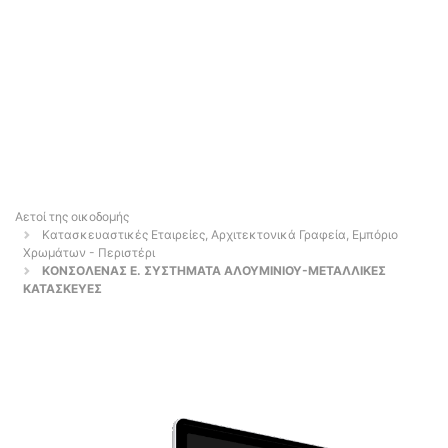
Αετοί της οικοδομής
Κατασκευαστικές Εταιρείες, Αρχιτεκτονικά Γραφεία, Εμπόριο
Χρωμάτων - Περιστέρι
ΚΟΝΣΟΛΕΝΑΣ Ε. ΣΥΣΤΗΜΑΤΑ ΑΛΟΥΜΙΝΙΟΥ-ΜΕΤΑΛΛΙΚΕΣ
ΚΑΤΑΣΚΕΥΕΣ