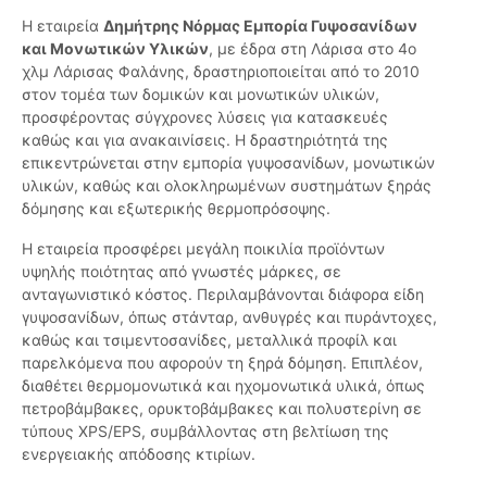
Η εταιρεία
Δημήτρης Νόρμας Εμπορία Γυψοσανίδων
και Μονωτικών Υλικών
, με έδρα στη Λάρισα στο 4ο
χλμ Λάρισας Φαλάνης, δραστηριοποιείται από το 2010
στον τομέα των δομικών και μονωτικών υλικών,
προσφέροντας σύγχρονες λύσεις για κατασκευές
καθώς και για ανακαινίσεις. Η δραστηριότητά της
επικεντρώνεται στην εμπορία γυψοσανίδων, μονωτικών
υλικών, καθώς και ολοκληρωμένων συστημάτων ξηράς
δόμησης και εξωτερικής θερμοπρόσοψης.
Η εταιρεία προσφέρει μεγάλη ποικιλία προϊόντων
υψηλής ποιότητας από γνωστές μάρκες, σε
ανταγωνιστικό κόστος. Περιλαμβάνονται διάφορα είδη
γυψοσανίδων, όπως στάνταρ, ανθυγρές και πυράντοχες,
καθώς και τσιμεντοσανίδες, μεταλλικά προφίλ και
παρελκόμενα που αφορούν τη ξηρά δόμηση. Επιπλέον,
διαθέτει θερμομονωτικά και ηχομονωτικά υλικά, όπως
πετροβάμβακες, ορυκτοβάμβακες και πολυστερίνη σε
τύπους XPS/EPS, συμβάλλοντας στη βελτίωση της
ενεργειακής απόδοσης κτιρίων.