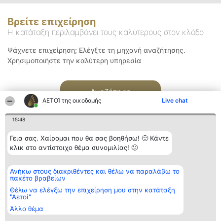
Βρείτε επιχείρηση
Η κατάταξη περιλαμβάνει τους καλύτερους στον κλάδο
Ψάχνετε επιχείρηση; Ελέγξτε τη μηχανή αναζήτησης.
Χρησιμοποιήστε την καλύτερη υπηρεσία
Αναζήτηση
ΑΕΤΟΊ της οικοδομής
Live chat
15:48
Γεια σας. Χαίρομαι που θα σας βοηθήσω! 🙂 Κάντε
κλικ στο αντίστοιχο θέμα συνομιλίας! 🙂
Διοργανωτής της
Κατάταξη
Επικοινωνία
Ανήκω στους διακριθέντες και θέλω να παραλάβω το
κατάταξης
Διακριθέντες
Επικοινωνία
πακέτο βραβείων
BEAUTIFUL COMPANY
Λίστα όλων
Μονοπρόσωπη ΙΚΕ
των
Θέλω να ελέγξω την επιχείρηση μου στην κατάταξη
ΤΗΛ. ΕΠΙΚΟΙΝΩΝΙΑΣ:
διακριθέντων
"Αετοί"
2104128019
Μεθοδολογία
Άλλο θέμα
email:
Όροι &
aetoi@beautifulcompany.co
προϋποθέσεις