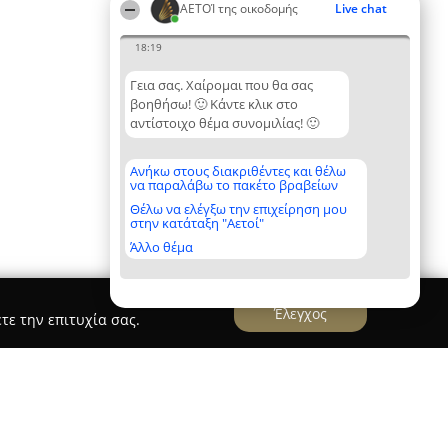
ΑΕΤΟΊ της οικοδομής
Live chat
18:19
Γεια σας. Χαίρομαι που θα σας
βοηθήσω! 🙂 Κάντε κλικ στο
αντίστοιχο θέμα συνομιλίας! 🙂
Ανήκω στους διακριθέντες και θέλω
να παραλάβω το πακέτο βραβείων
Θέλω να ελέγξω την επιχείρηση μου
στην κατάταξη "Αετοί"
Άλλο θέμα
Έλεγχος
τε την επιτυχία σας.
ΑΤΟΜΕΣΙΤΙΚΟ ΓΡΑΦΕΙΟ