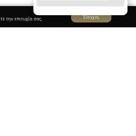
Έλεγχος
τε την επιτυχία σας.
κό Γραφείο Ξανθόπουλος Ιωάννης
υλος Ιωάννης
εδρεύει στο Περιστέρι και
σία στον κλάδο των κατασκευών. Το γραφείο
ηρεσιών, δίνοντας λύσεις για κάθε απαίτηση
κεύεται στη διεκπεραίωση αδειών δόμησης, στις
αι στην έκδοση βεβαιώσεων μηχανικού και
 Συμπληρωματικά, αναλαμβάνει την εκπόνηση
ι στατικών μελετών, μαζί με την έκδοση
ιρήσεις διαφόρων κατηγοριών.