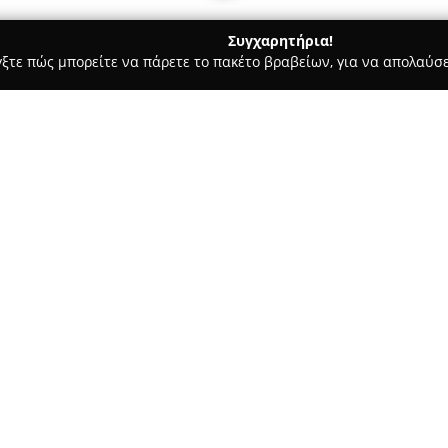
Συγχαρητήρια!
γξτε πώς μπορείτε να πάρετε το πακέτο βραβείων, για να απολαύσε
, Αρχιτεκτονικά Γραφεία, Εμπόριο Χρωμάτων - Περιστέρι
Τεχνι
ννης
Σχετικά με την εταιρεία:
Το
Τεχνικό Γραφείο Ξανθόπο
αποτελεί μια αξιόπιστη παρου
καλύπτει ένα μεγάλο εύρος υπ
στον συγκεκριμένο τομέα. Ειδι
Δείτε περισσότερα >>
ρυθμίσεις αυθαιρέτων, όπως κ
ενεργειακών πιστοποιητικών.
τοπογραφικών διαγραμμάτων κα
ών
αδειών λειτουργίας για επιχε