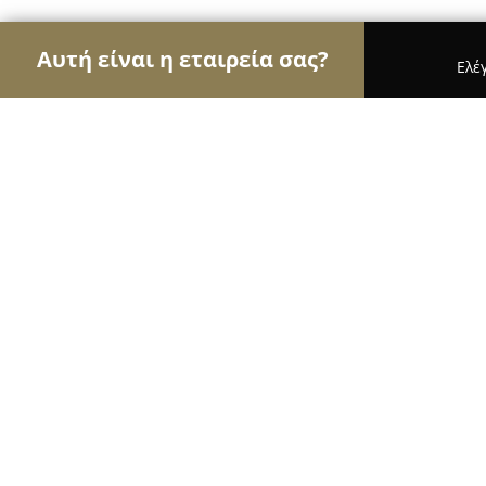
Αυτή είναι η εταιρεία σας?
Ελέ
Αετοί της οικοδομής
Κατασκευαστικές Εταιρείες
Τεχνικό Γραφείο Ξανθόπουλος Ιωά
9.5
(33)
Περιστέρι, Λεωφ. Παναγή Τσαλδάρη 99 και, Θηβ
Εμφάνιση αριθμού τηλεφώνου