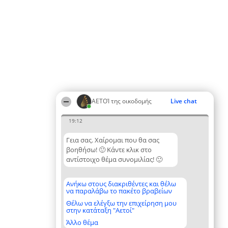
ΑΕΤΟΊ της οικοδομής
Live chat
19:12
Γεια σας. Χαίρομαι που θα σας
βοηθήσω! 🙂 Κάντε κλικ στο
αντίστοιχο θέμα συνομιλίας! 🙂
Ανήκω στους διακριθέντες και θέλω
να παραλάβω το πακέτο βραβείων
Θέλω να ελέγξω την επιχείρηση μου
στην κατάταξη "Αετοί"
Άλλο θέμα